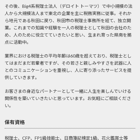
その後、Big4系税理士法人（デロイト トーマツ）で中小規模の法
人から大規模法人まで東北の企業を主に税務実務に従事。それか
ら地元である秋田に戻り、秋田市の税理士事務所を経て、独立開
業。これまでの知識や経験を一人の税理士として秋田の会社のた
め、人のために役立てていきたいと思い、生まれ育った県南を拠
点に活動中。
業界における税理士の平均年齢は60歳を超えており、税理士とし
てはまだまだ若輩者ですが、その若さと親しみやすさを武器に人
とのコミュニケーションを重視し、人に寄り添ったサービスを提
供していきます。
お客さまの身近なパートナーとして一緒に人生を楽しんでいける
関係性を築いていきたいと思っています。お気軽にご相談くださ
い。
保有資格
税理士、CFP、FP1級技能士、日商簿記検定1級、花火鑑賞士等