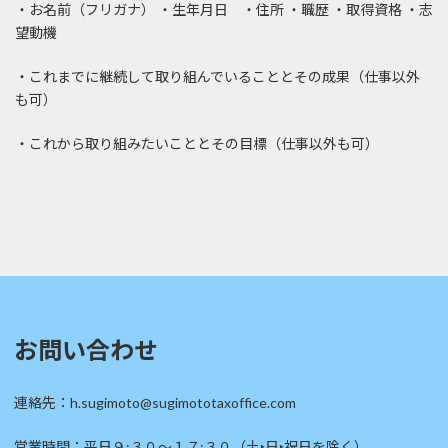
・お名前（フリガナ） ・生年月日 ・住所 ・職歴 ・取得資格 ・志
望動機
・これまでに継続して取り組んでいることとその成果（仕事以外
も可）
・これから取り組みたいこととその目標（仕事以外も可）
お問い合わせ
連絡先：h.sugimoto@sugimototaxoffice.com
営業時間：平日９:３０～１７:３０（土‣日‣祝日を除く）