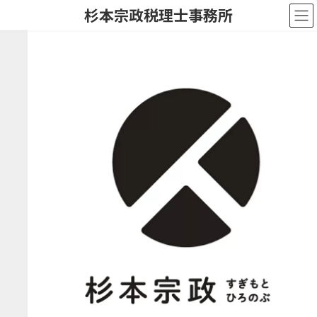
コ
ナ
杉本宗政税理士事務所
ン
ビ
テ
ゲ
ン
ー
ツ
シ
へ
ョ
ス
ン
キ
に
ッ
移
プ
動